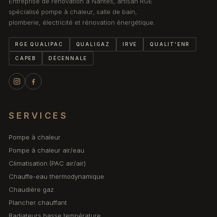
Entreprise de rénovation à Nantes, artisan RGE
spécialisé pompe à chaleur, salle de bain,
plomberie, électricité et rénovation énergétique.
RGE QUALIPAC
QUALIGAZ
IRVE
QUALIT'ENR
CAPEB
DÉCENNALE
SERVICES
Pompe à chaleur
Pompe à chaleur air/eau
Climatisation (PAC air/air)
Chauffe-eau thermodynamique
Chaudière gaz
Plancher chauffant
Radiateurs basse température